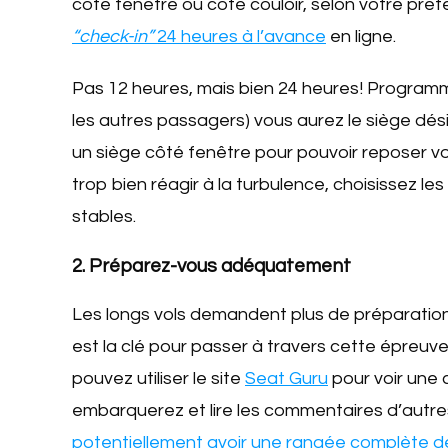
côté fenêtre ou côté couloir, selon votre préf
“check-in”
24 heures à l’avance
en ligne.
Pas 12 heures, mais bien 24 heures! Programmez
les autres passagers) vous aurez le siège dési
un siège côté fenêtre pour pouvoir reposer vot
trop bien réagir à la turbulence, choisissez les
stables.
2. Préparez-vous adéquatement
Les longs vols demandent plus de préparation
est la clé pour passer à travers cette épreu
pouvez utiliser le site
Seat Guru
pour voir une 
embarquerez et lire les commentaires d’aut
potentiellement avoir une rangée complète d