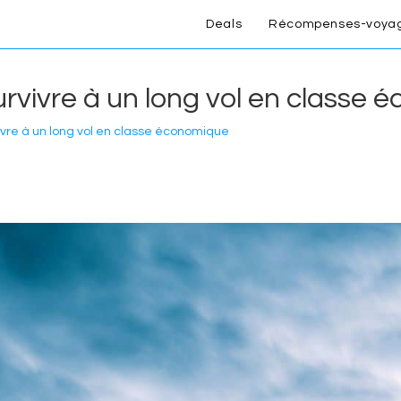
Deals
Récompenses-voya
survivre à un long vol en classe
vivre à un long vol en classe économique