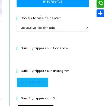
o
i
n
X
INSCRIS-TOI
L
i
k
n
g
i
W
l
t
e
Choisis ta ville de départ
n
h
S
e
r
k
a
h
r
t
a
e
s
r
s
Suis Flytrippers sur Facebook
A
e
t
p
p
Suis Flytrippers sur Instagram
SUIS-NOUS
Suis Flytrippers sur X