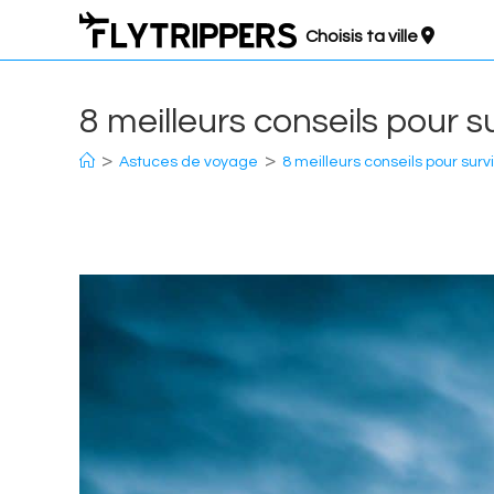
Aller
Choisis ta ville
au
contenu
8 meilleurs conseils pour 
>
>
Astuces de voyage
8 meilleurs conseils pour sur