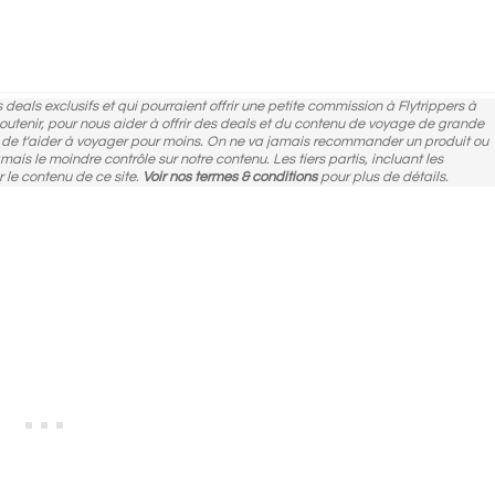
des deals exclusifs et qui pourraient offrir une petite commission à Flytrippers à
 soutenir, pour nous aider à offrir des deals et du contenu de voyage de grande
n de t'aider à voyager pour moins. On ne va jamais recommander un produit ou
amais le moindre contrôle sur notre contenu. Les tiers partis, incluant les
r le contenu de ce site.
Voir nos termes & conditions
pour plus de détails.