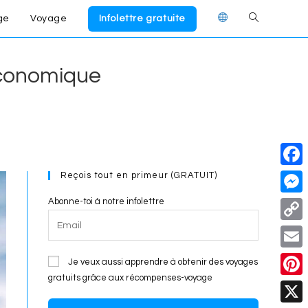
ge
Voyage
Infolettre gratuite
Toggle
website
 économique
search
Reçois tout en primeur (GRATUIT)
F
a
Abonne-toi à notre infolettre
M
c
e
C
e
s
o
E
Je veux aussi apprendre à obtenir des voyages
b
s
p
gratuits grâce aux récompenses-voyage
m
o
P
e
y
a