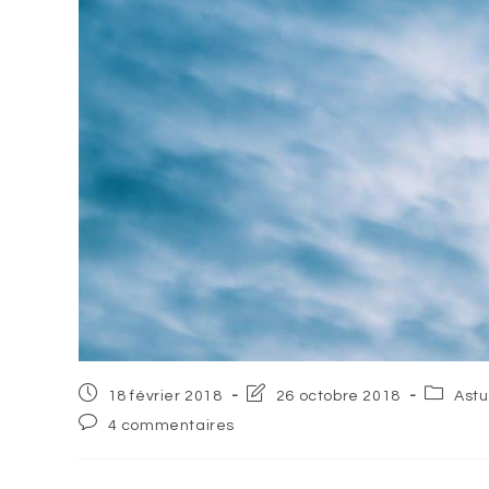
Post
Post
Post
18 février 2018
26 octobre 2018
Ast
published:
last
categor
Post
4 commentaires
modified:
comments: