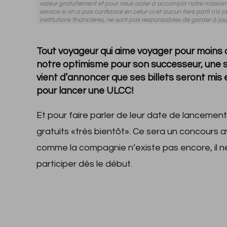
valeur gratuitement et pour nous aider à accomplir notre missio
service si on a pas confiance en celui-ci et aucun tiers parti n'a j
institutions financières, ne sont pas responsables de garder à jou
Tout voyageur qui aime voyager pour moins c
notre optimisme pour son successeur, une 
vient d’annoncer que ses billets seront mis 
pour lancer une ULCC!
Et pour faire parler de leur date de lancement 
gratuits «très bientôt». Ce sera un concours
comme la compagnie n’existe pas encore, il ne
participer dès le début.