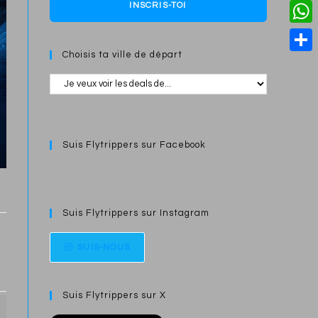
o
i
n
X
INSCRIS-TOI
L
i
k
n
g
i
W
l
t
e
Choisis ta ville de départ
n
h
S
e
r
k
a
h
r
t
a
e
s
r
s
Suis Flytrippers sur Facebook
A
e
t
p
p
Suis Flytrippers sur Instagram
SUIS-NOUS
Suis Flytrippers sur X