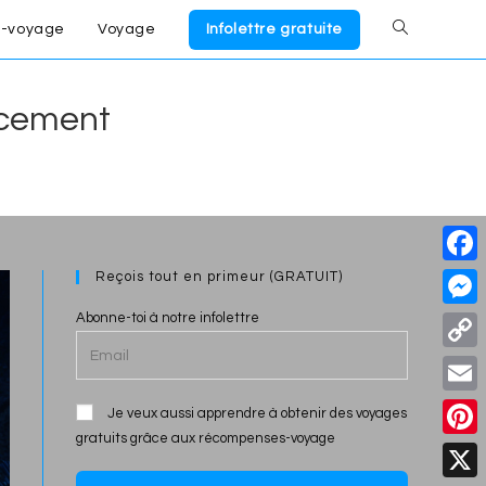
-voyage
Voyage
Infolettre gratuite
Toggle
website
ncement
search
Reçois tout en primeur (GRATUIT)
F
a
Abonne-toi à notre infolettre
M
c
e
C
e
s
o
E
Je veux aussi apprendre à obtenir des voyages
b
s
p
gratuits grâce aux récompenses-voyage
m
o
P
e
y
a