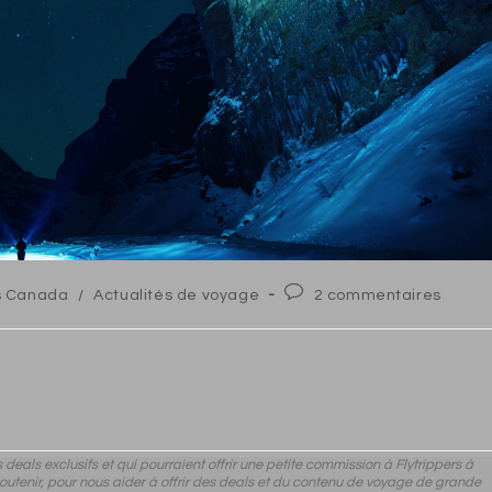
Post
s Canada
/
Actualités de voyage
2 commentaires
comments:
des deals exclusifs et qui pourraient offrir une petite commission à Flytrippers à
 soutenir, pour nous aider à offrir des deals et du contenu de voyage de grande