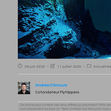
Post
Post
Post
29 juin 2020
11 juillet 2020
Actualité
published:
last
category:
modified:
Andrew D'Amours
Cofondateur Flytrippers
Cet article peut contenir des liens affiliés qui pourraient t'offrir 
coût absolument nul pour toi. Merci d'utiliser nos liens pour nous