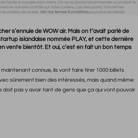
n de t'aider à voyager pour moins. On ne va jamais recommander un produit ou
amais le moindre contrôle sur notre contenu. Les tiers partis, incluant les
r le contenu de ce site.
Voir nos termes & conditions
pour plus de détails.
her s’ennuie de WOW air. Mais on t’avait parlé de
startup islandaise nommée PLAY, et cette dernière
en vente bientôt. Et oui, c’est en fait un bon temps
maintenant connue, ils vont faire tirer 1000 billets
 avec sûrement bien des intéressés, mais quand même:
 doit pas y avoir tant de gens que ça qui vont pouvoir