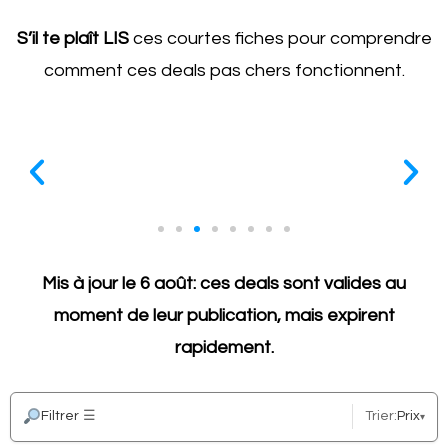
S’il te plaît LIS
ces courtes fiches pour comprendre
comment ces deals pas chers fonctionnent.
Tous les deals expirent vite
 à
Prix si bons qu'habituellement ils ne sont là que
Mis à jour le 6 août: ces deals sont valides au
pour des heures (pas des jours), alors fais VITE (sois
moment de leur publication, mais expirent
prêt)
rapidement.
Filtrer
☰
Trier:
Prix
▾