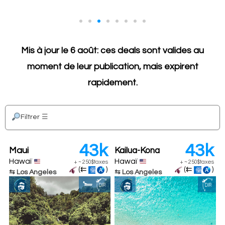
Deals longue-distance
Mis à jour le 6 août: ces deals sont valides au
é, alors
Les vols longue-distance sont les MEILLEURS deal
moment de leur publication, mais expirent
r plus
points, alors ce sont les seuls listés (du moins po
rapidement.
l'instant)
Filtrer
☰
43k
43k
Maui
Kailua-Kona
Hawaï
Hawaï
+
~
250$
taxes
+
~
250$
taxes
(⇇
)
(⇇
)
⇆ Los Angeles
⇆ Los Angeles