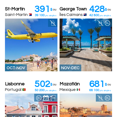
391
428
St-Martin
George Town
$
ou
$
ou
Saint-Martin
Îles Caïmans
39 100
42 800
pts simples
pts simples
OCT-NOV
NOV-DEC
502
681
Lisbonne
Mazatlán
$
ou
$
ou
Portugal
Mexique
50 200
68 100
pts simples
pts simples