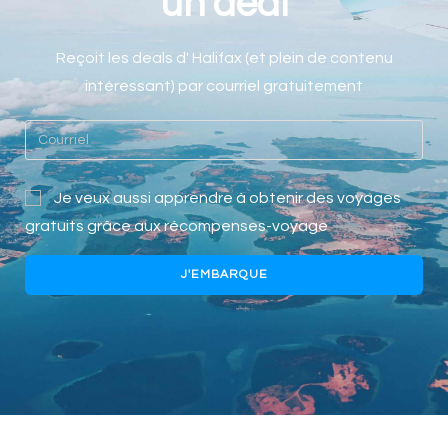
un deal
Reçoit les deals
d'
Halifax
(et plein de contenu
intéressant) par courriel gratuitement
Je veux aussi apprendre à obtenir des voyages
gratuits grâce aux récompenses-voyage
J'EMBARQUE