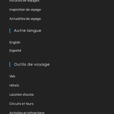
Astuces de voyages
n
Inspiration de voyage
n
el
Actualités de voyage
Autre langue
English
Español
Outils de voyage
Vols
Hôtels
Location d'autos
Circuits et tours
Activités et attractions