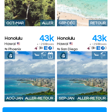
OCT-MAR
ALLER
SEP-DÉC
RETOUR
43k
43k
Honolulu
Honolulu
Hawaï
Hawaï
+
~
250$
taxes
+
~
250$
taxes
(⇇
)
(⇇
)
⇆ Phoenix
⇆ San Diego
AOÛ-JAN
ALLER-RETOUR
SEP-JAN
ALLER-RETOUR