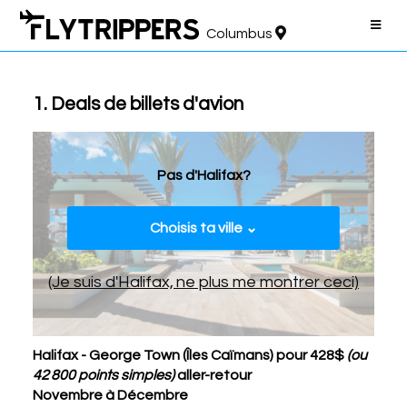
Columbus
1. Deals de billets d'avion
Pas d'Halifax?
Choisis ta ville ⌄
(Je suis d'Halifax,
ne plus me montrer ceci)
Halifax - George Town (Îles Caïmans) pour 428$
(ou
42 800 points simples)
aller-retour
Novembre à Décembre