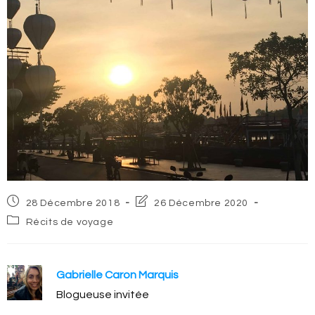
Post
Post
28 Décembre 2018
26 Décembre 2020
published:
last
Post
Récits de voyage
modified:
category:
Gabrielle Caron Marquis
Blogueuse invitée