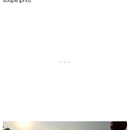
soupe (phở).