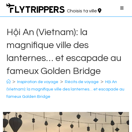
Aller
au
Choisis ta ville
contenu
Hội An (Vietnam): la
magnifique ville des
lanternes… et escapade au
fameux Golden Bridge
>
>
>
Inspiration de voyage
Récits de voyage
Hội An
(Vietnam): la magnifique ville des lanternes… et escapade au
fameux Golden Bridge