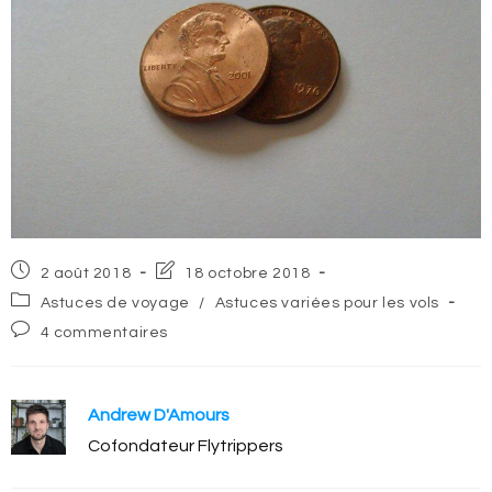
Post
Post
2 août 2018
18 octobre 2018
published:
last
Post
Astuces de voyage
/
Astuces variées pour les vols
modified:
category:
Post
4 commentaires
comments:
Andrew D'Amours
Cofondateur Flytrippers