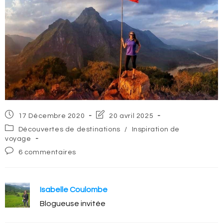
Post
Post
17 Décembre 2020
20 avril 2025
published:
last
Post
Découvertes de destinations
/
Inspiration de
modified:
category:
voyage
Post
6 commentaires
comments:
Isabelle Coulombe
Blogueuse invitée